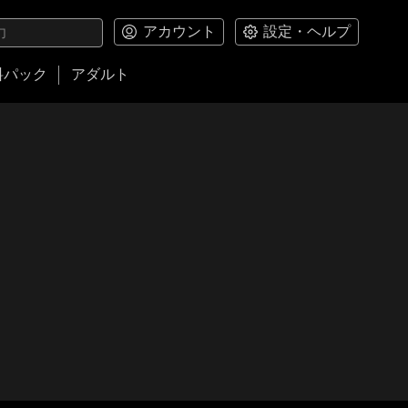
アカウント
設定・ヘルプ
料パック
アダルト