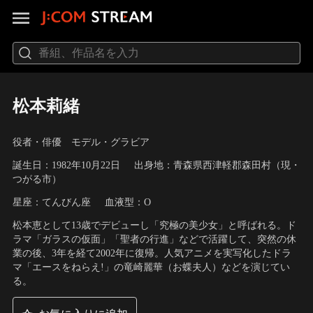
松本莉緒
役者・俳優 モデル・グラビア
誕生日：1982年10月22日
出身地：青森県西津軽郡森田村（現・
つがる市）
星座：てんびん座
血液型：O
松本恵として13歳でデビューし「究極の美少女」と呼ばれる。ド
ラマ「ガラスの仮面」「聖者の行進」などで活躍して、突然の休
業の後、3年を経て2002年に復帰。人気アニメを実写化したドラ
マ「エースをねらえ!」の竜崎麗華（お蝶夫人）などを演じてい
る。