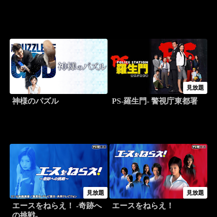
見放題
神様のパズル
PS-羅生門- 警視庁東都署
見放題
見放題
エースをねらえ！ -奇跡へ
エースをねらえ！
の挑戦-