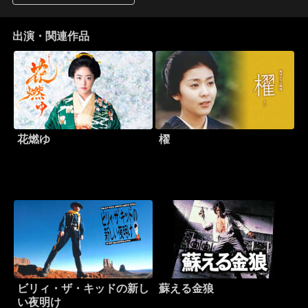
出演・関連作品
花燃ゆ
櫂
ビリィ・ザ・キッドの新し
蘇える金狼
い夜明け