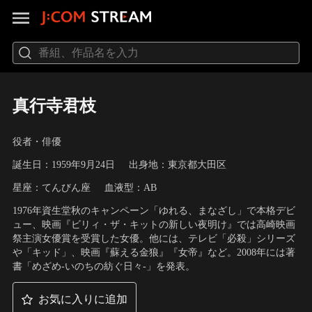
真行寺君枝
役者・俳優
誕生日：1959年9月24日
出身地：東京都大田区
星座：てんびん座
血液型：AB
1976年資生堂秋のキャンペーン「ゆれる、まなざし」で本格デビ
ュー、映画『ビリィ・ザ・キットの新しい夜明け』では高崎映画
祭主演女優賞を受賞した女優。他には、テレビ「必殺」シリーズ
や「キッド」、映画『蘇える金狼』『女帝』など。2008年には著
書「めざめ-いのちの紡ぐ日々-」を発表。
お気に入りに追加