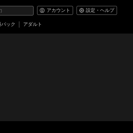
アカウント
設定・ヘルプ
料パック
アダルト