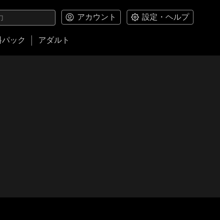
アカウント
設定・ヘルプ
料パック
アダルト