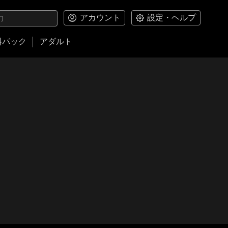
アカウント
設定・ヘルプ
料パック
アダルト