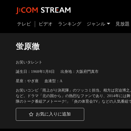
テレビ
ビデオ
ランキング
ジャンル
見放題
蛍原徹
お笑いタレント
誕生日：1968年1月8日
出身地：大阪府門真市
星座：やぎ座
血液型：A
お笑いコンビ「雨上がり決死隊」のツッコミ担当。相方は宮迫博之
など。ドラマ「北の国から」の熱烈なファンであり、2014年には
隊のトーク番組アメトーーク!」「炎の体育会TV」などの人気番組
お気に入りに追加