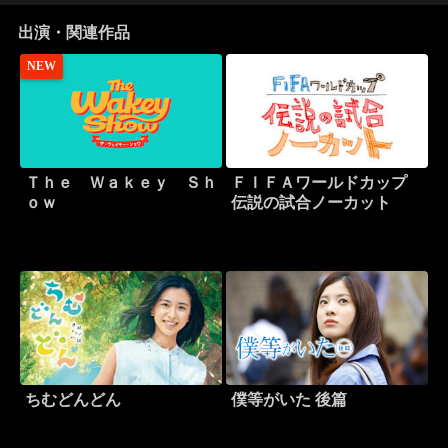
出演・関連作品
NEW
Ｔｈｅ Ｗａｋｅｙ Ｓｈ
ＦＩＦＡワールドカップ
ｏｗ
伝説の試合ノーカット
ちむどんどん
僕等がいた 後篇