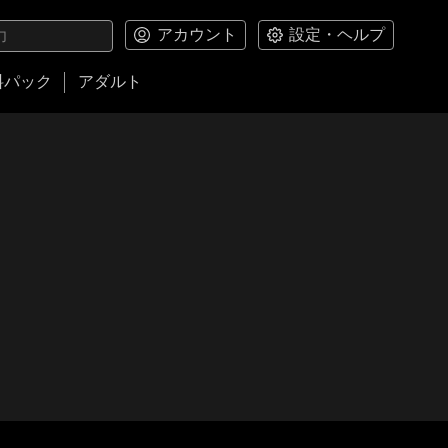
アカウント
設定・ヘルプ
料パック
アダルト