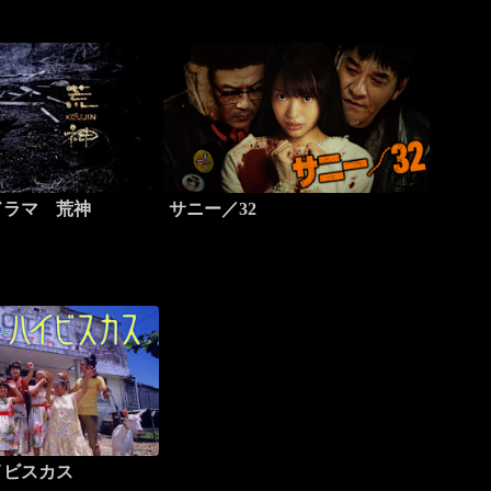
ドラマ 荒神
サニー／32
イビスカス