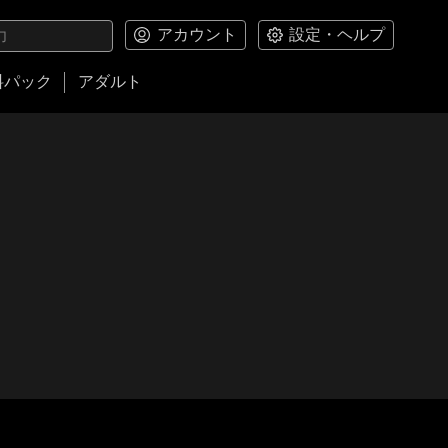
アカウント
設定・ヘルプ
料パック
アダルト