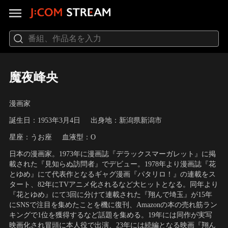
魔夜峰央
漫画家
誕生日：1953年3月4日
出身地：新潟県新潟市
星座：うお座
血液型：O
日本の漫画家。1973年に漫画誌『デラックスマーガレット』に掲
載された『見知らぬ訪問者』でデビュー。1978年より漫画誌『花
とゆめ』にて代表作となるギャグ漫画『パタリロ！』の連載をス
タート、82年にTVアニメ化されるなど大ヒットとなる。同年より
『花とゆめ』にて3回に分けて連載された『翔んで埼玉』が15年
にSNSで注目を集めたことを機に復刊、Amazonの本の売れ筋ラン
キングで1位を獲得するなど話題を集める。19年には同作が実写
映画化され冒頭に本人役で出演、23年には続編となる映画『翔ん