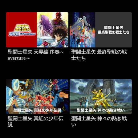
聖闘士星矢 天界編 序奏～
聖闘士星矢 最終聖戦の戦
overture～
士たち
聖闘士星矢 真紅の少年伝
聖闘士星矢 神々の熱き戦
説
い