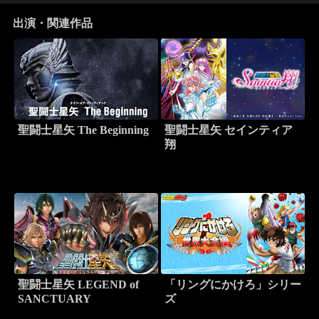
出演・関連作品
聖闘士星矢 The Beginning
聖闘士星矢 セインティア
翔
聖闘士星矢 LEGEND of
「リングにかけろ」シリー
SANCTUARY
ズ