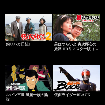
42作）
釣りバカ日誌2
男はつらいよ 寅次郎心の
旅路 HDリマスター版（第
41作）
ルパン三世 風魔一族の陰
仮面ライダーBLACK
謀