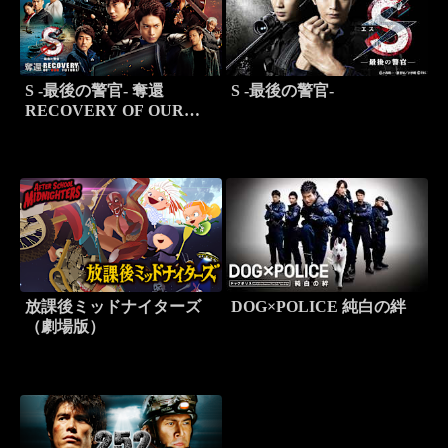
S -最後の警官- 奪還
S -最後の警官-
RECOVERY OF OUR
FUTURE
放課後ミッドナイターズ
DOG×POLICE 純白の絆
（劇場版）