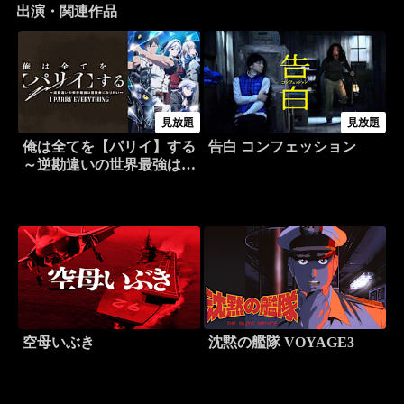
出演・関連作品
見放題
見放題
俺は全てを【パリイ】する
告白 コンフェッション
～逆勘違いの世界最強は冒
険者になりたい～
空母いぶき
沈黙の艦隊 VOYAGE3