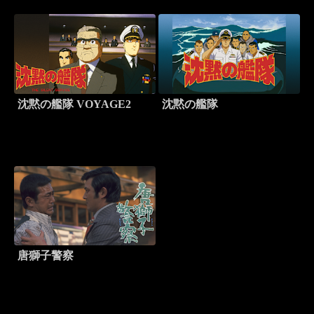
沈黙の艦隊 VOYAGE2
沈黙の艦隊
唐獅子警察