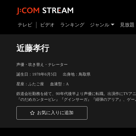
テレビ
ビデオ
ランキング
ジャンル
見放題
近藤孝行
声優・吹き替え・ナレーター
誕生日：1978年6月5日
出身地：鳥取県
星座：ふたご座
血液型：A
鉄道会社勤務を経て、90年代後半より声優に転職。出演作にTVア
『のだめカンタービレ』『グインサーガ』『緋弾のアリア』、ゲー
お気に入りに追加