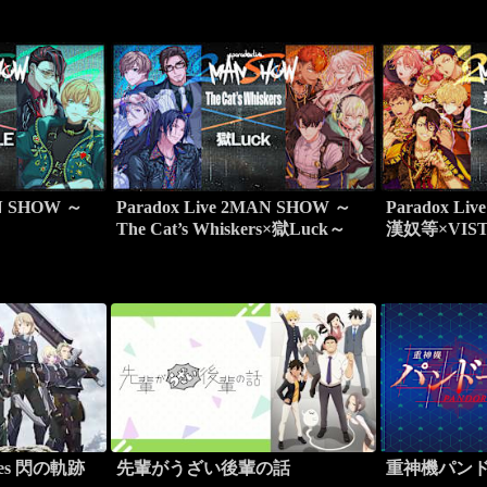
AN SHOW ～
Paradox Live 2MAN SHOW ～
Paradox Li
～
The Cat’s Whiskers×獄Luck～
漢奴等×VIS
roes 閃の軌跡
先輩がうざい後輩の話
重神機パン