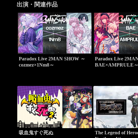
出演・関連作品
Paradox Live 2MAN SHOW ～
Paradox Live 2M
cozmez×1Nm8～
BAE×AMPRULE
吸血鬼すぐ死ぬ
The Legend of He