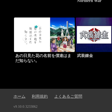
Northern War
あの日見た花の名前を僕達はま
武装錬金
だ知らない。
ホーム
利用規約
よくあるご質問
v9.10.0.3233062