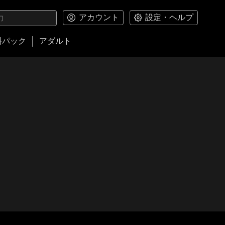
アカウント
設定・ヘルプ
料パック
アダルト