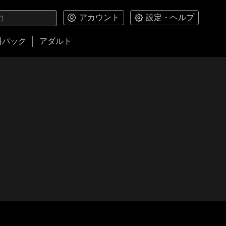
アカウント
設定・ヘルプ
料パック
アダルト