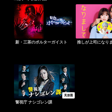
新・三茶のポルターガイスト
推しが上司になり
見放題
警視庁 ナシゴレン課