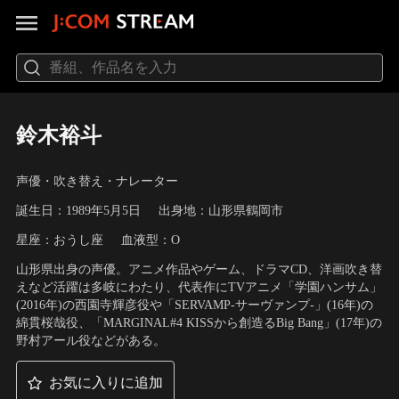
鈴木裕斗
声優・吹き替え・ナレーター
誕生日：1989年5月5日
出身地：山形県鶴岡市
星座：おうし座
血液型：O
山形県出身の声優。アニメ作品やゲーム、ドラマCD、洋画吹き替
えなど活躍は多岐にわたり、代表作にTVアニメ「学園ハンサム」
(2016年)の西園寺輝彦役や「SERVAMP-サーヴァンプ-」(16年)の
綿貫桜哉役、「MARGINAL#4 KISSから創造るBig Bang」(17年)の
野村アール役などがある。
お気に入りに追加