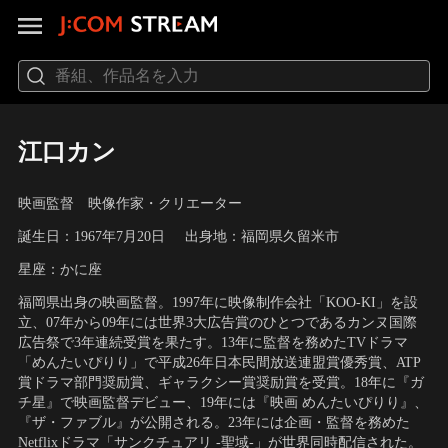
江口カン
映画監督 映像作家・クリエーター
誕生日：1967年7月20日
出身地：福岡県久留米市
星座：かに座
福岡県出身の映画監督。1997年に映像制作会社「KOO-KI」を設
立、07年から09年には世界3大広告賞のひとつであるカンヌ国際
広告祭で3年連続受賞を果たす。13年に監督を務めたTVドラマ
「めんたいぴりり」で平成26年日本民間放送連盟賞優秀賞、ATP
賞ドラマ部門奨励賞、ギャラクシー賞奨励賞を受賞。18年に『ガ
チ星』で映画監督デビュー、19年には『映画 めんたいぴりり』、
『ザ・ファブル』が公開される。23年には企画・監督を務めた
Netflixドラマ「サンクチュアリ -聖域-」が世界同時配信された。