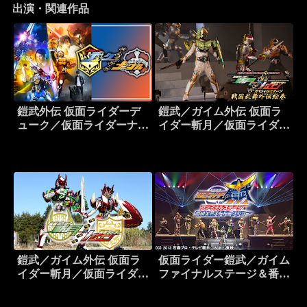
出演・関連作品
鎧武外伝 仮面ライダーデ
鎧武／ガイム外伝 仮面ラ
ューク／仮面ライダーナッ
イダー斬月／仮面ライダー
クル
バロン スペシャルステー
ジ 戦国乱舞外伝絵巻
鎧武／ガイム外伝 仮面ラ
仮面ライダー鎧武／ガイム
イダー斬月／仮面ライダー
ファイナルステージ＆番組
バロン
キャストトークショー