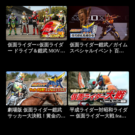
仮面ライダー×仮面ライダ
仮面ライダー鎧武／ガイム
ー ドライブ＆鎧武 MOVIE
スペシャルイベント 百花
大戦フルスロットル
繚乱戦国絵巻
劇場版 仮面ライダー鎧武
平成ライダー対昭和ライダ
サッカー大決戦！黄金の果
ー 仮面ライダー大戦 feat.
実争奪杯！
スーパー戦隊