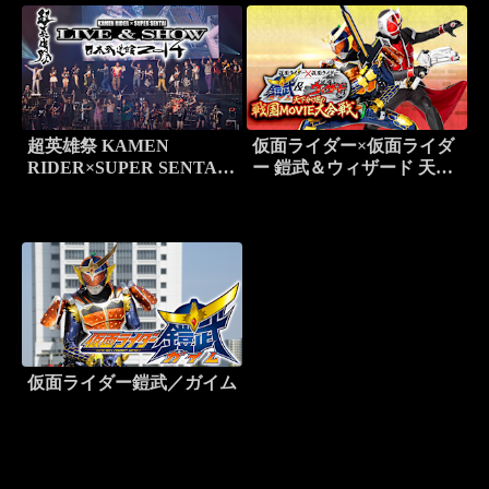
超英雄祭 KAMEN
仮面ライダー×仮面ライダ
RIDER×SUPER SENTAI
ー 鎧武＆ウィザード 天下
LIVE＆SHOW 2014
分け目の戦国MOVIE大合
戦
仮面ライダー鎧武／ガイム