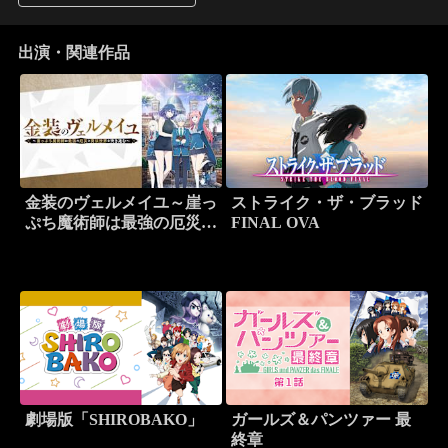
出演・関連作品
金装のヴェルメイユ～崖っ
ストライク・ザ・ブラッド
ぷち魔術師は最強の厄災と
FINAL OVA
魔法世界を突き進む～
劇場版「SHIROBAKO」
ガールズ＆パンツァー 最
終章