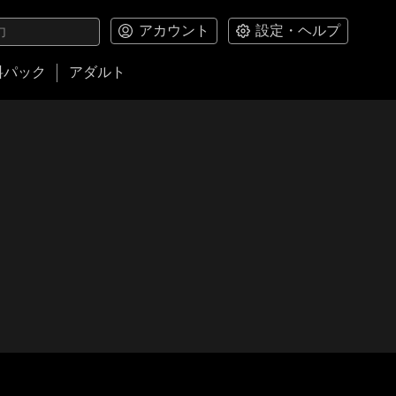
アカウント
設定・ヘルプ
料パック
アダルト