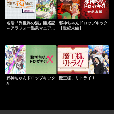
名湯『異世界の湯』開拓記
邪神ちゃんドロップキック
～アラフォー温泉マニアの
【世紀末編】
転生先は、のんびり温泉天
国でした～
邪神ちゃんドロップキック
魔王様、リトライ！
X