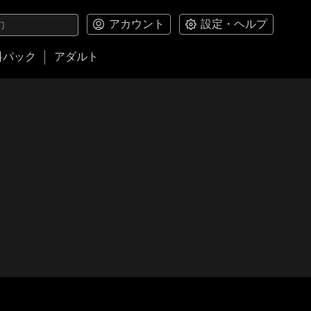
アカウント
設定・ヘルプ
料パック
アダルト