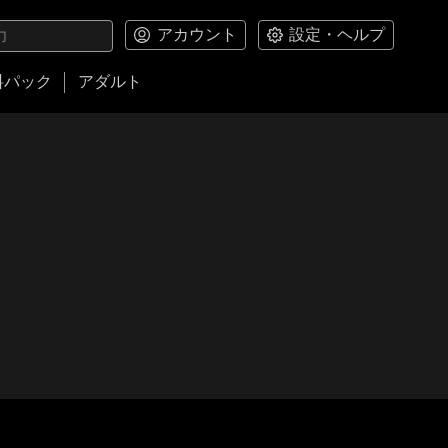
アカウント
設定・ヘルプ
料パック
アダルト