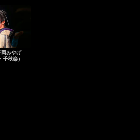
千両みやげ
京・千秋楽）