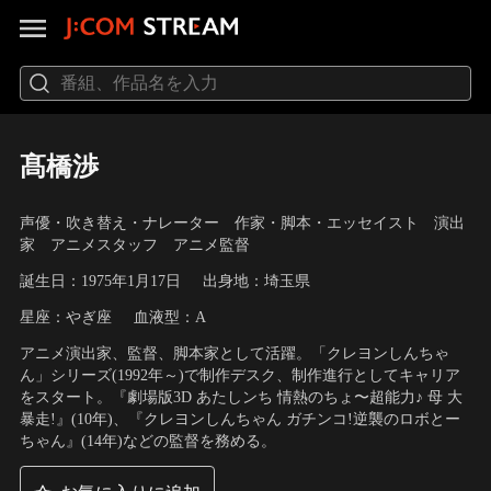
髙橋渉
声優・吹き替え・ナレーター 作家・脚本・エッセイスト 演出
家 アニメスタッフ アニメ監督
誕生日：1975年1月17日
出身地：埼玉県
星座：やぎ座
血液型：A
アニメ演出家、監督、脚本家として活躍。「クレヨンしんちゃ
ん」シリーズ(1992年～)で制作デスク、制作進行としてキャリア
をスタート。『劇場版3D あたしンち 情熱のちょ〜超能力♪ 母 大
暴走!』(10年)、『クレヨンしんちゃん ガチンコ!逆襲のロボとー
ちゃん』(14年)などの監督を務める。