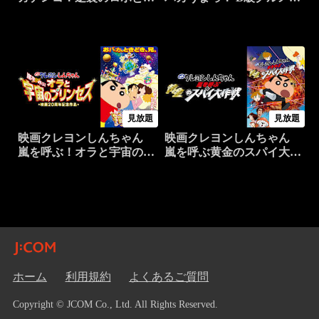
ちゃん
バイバル！！
見放題
見放題
映画クレヨンしんちゃん
映画クレヨンしんちゃん
嵐を呼ぶ！オラと宇宙のプ
嵐を呼ぶ黄金のスパイ大作
リンセス
戦
ホーム
利用規約
よくあるご質問
Copyright © JCOM Co., Ltd. All Rights Reserved.