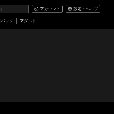
アカウント
設定・ヘルプ
料パック
アダルト