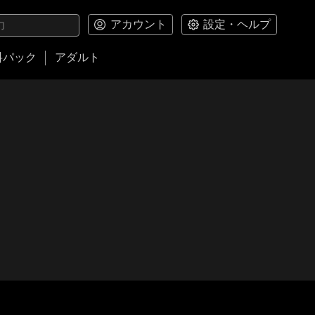
アカウント
設定・ヘルプ
料パック
アダルト