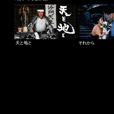
天と地と
それから