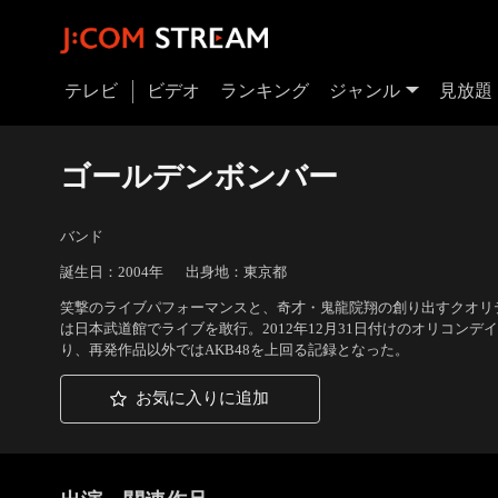
テレビ
ビデオ
ランキング
ジャンル
見放題
ゴールデンボンバー
バンド
誕生日：2004年
出身地：東京都
笑撃のライブパフォーマンスと、奇才・鬼龍院翔の創り出すクオリテ
は日本武道館でライブを敢行。2012年12月31日付けのオリコンデ
り、再発作品以外ではAKB48を上回る記録となった。
お気に入りに追加