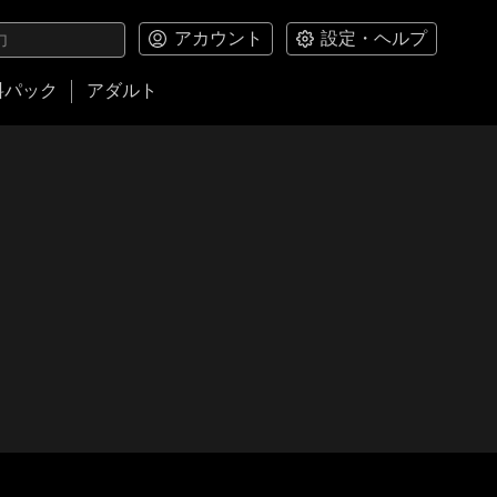
アカウント
設定・ヘルプ
料パック
アダルト