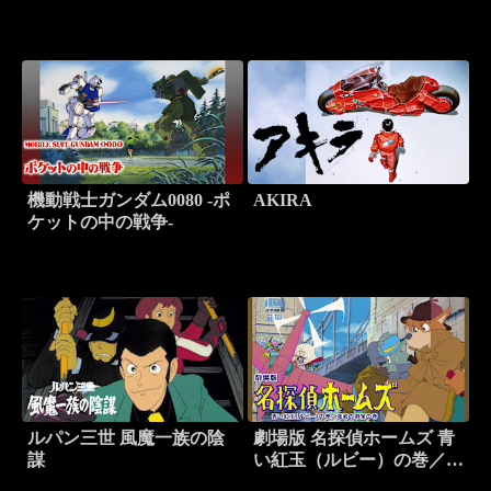
機動戦士ガンダム0080 -ポ
AKIRA
ケットの中の戦争-
ルパン三世 風魔一族の陰
劇場版 名探偵ホームズ 青
謀
い紅玉（ルビー）の巻／海
底の財宝の巻