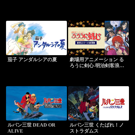
茄子 アンダルシアの夏
劇場用アニメーション る
ろうに剣心-明治剣客浪漫
譚-維新志士への鎮魂歌
ルパン三世 DEAD OR
ルパン三世 くたばれ！ノ
ALIVE
ストラダムス