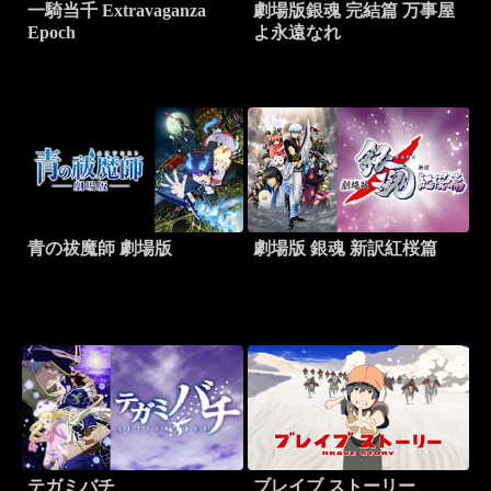
一騎当千 Extravaganza
劇場版銀魂 完結篇 万事屋
Epoch
よ永遠なれ
青の祓魔師 劇場版
劇場版 銀魂 新訳紅桜篇
テガミバチ
ブレイブ ストーリー