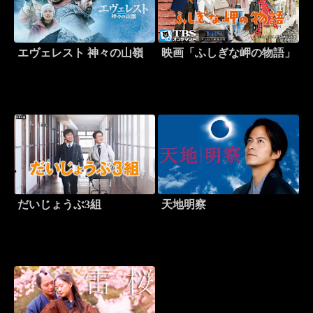
エヴェレスト 神々の山嶺
映画「ふしぎな岬の物語」
だいじょうぶ3組
天地明察