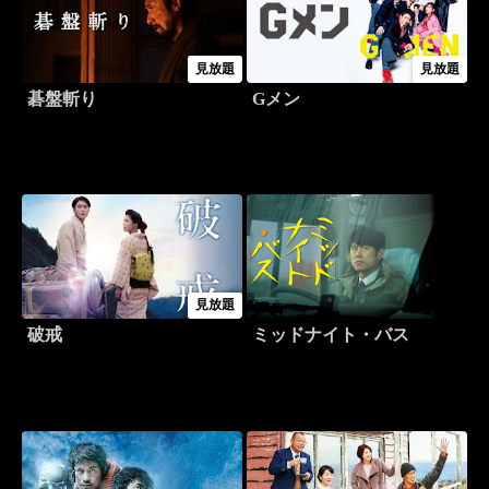
見放題
見放題
碁盤斬り
Gメン
見放題
破戒
ミッドナイト・バス