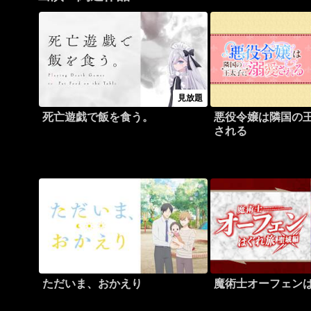
見放題
死亡遊戯で飯を食う。
悪役令嬢は隣国の
される
ただいま、おかえり
魔術士オーフェン