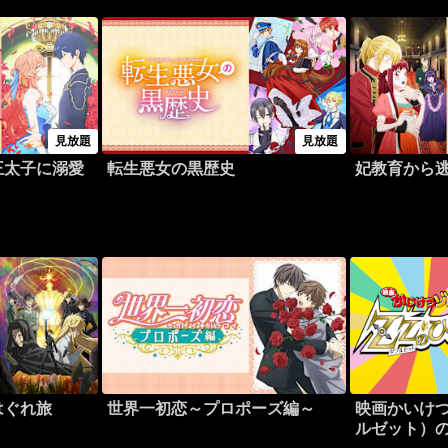
見放題
見放題
王太子に溺愛
転生悪女の黒歴史
妃教育から
はぐれ旅
世界一初恋～プロポーズ編～
映画かいけつ
ルゼット）