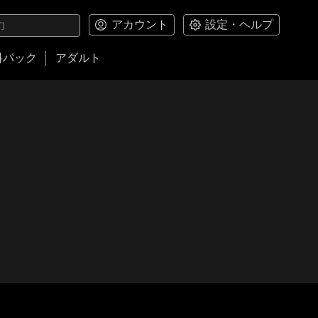
アカウント
設定・ヘルプ
料パック
アダルト