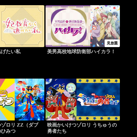
見放題
逃げたい私
美男高校地球防衛部ハイカラ！
ゾロリ ZZ（ダブ
映画かいけつゾロリ うちゅうの
のひみつ
勇者たち