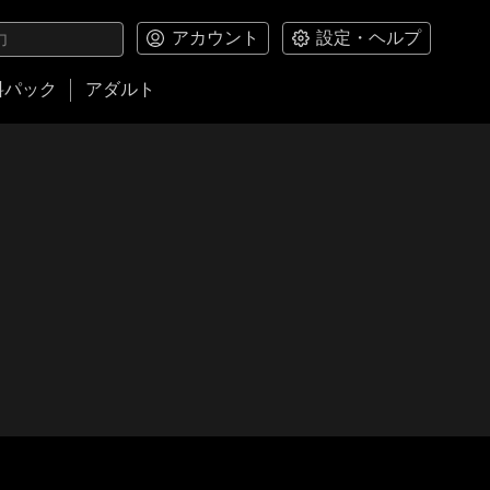
アカウント
設定・ヘルプ
料パック
アダルト