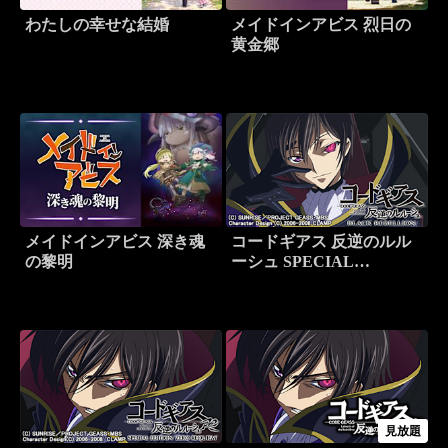
わたしの幸せな結婚
メイドインアビス 烈日の
黄金郷
メイドインアビス 深き魂
コードギアス 反逆のルル
の黎明
ーシュ SPECIAL
EDITION ‘BLACK
REBELLION’
見放題