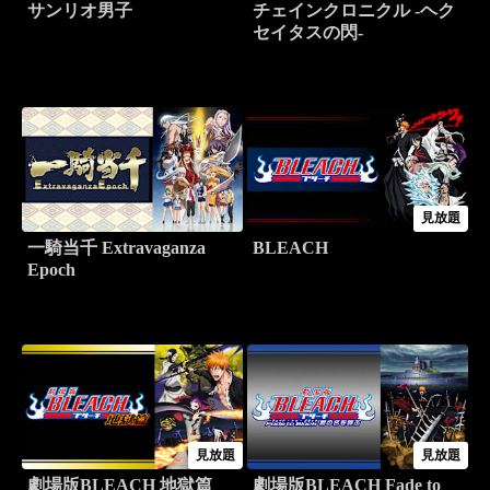
サンリオ男子
チェインクロニクル -ヘク
セイタスの閃-
見放題
一騎当千 Extravaganza
BLEACH
Epoch
見放題
見放題
劇場版BLEACH 地獄篇
劇場版BLEACH Fade to