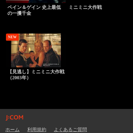
ペイン＆ゲイン 史上最低
ミニミニ大作戦
の一攫千金
NEW
【見逃し】ミニミニ大作戦
（2003年）
ホーム
利用規約
よくあるご質問