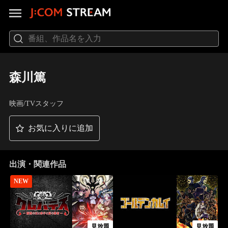
森川篤
映画/TVスタッフ
お気に入りに追加
出演・関連作品
NEW
見放題
見放題