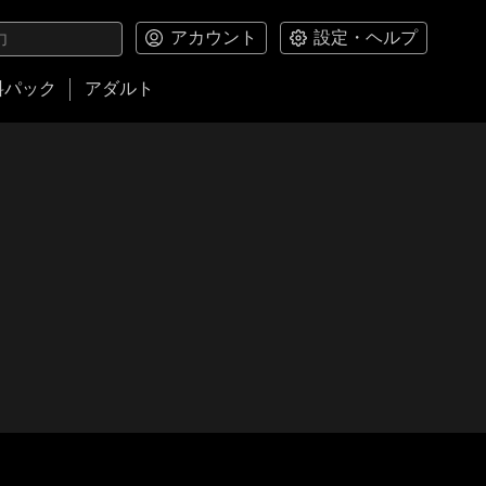
アカウント
設定・ヘルプ
料パック
アダルト