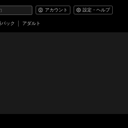
アカウント
設定・ヘルプ
料パック
アダルト