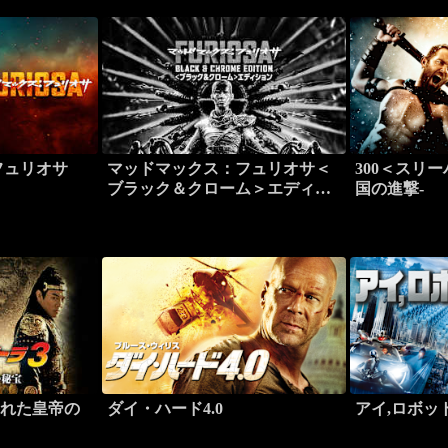
フュリオサ
マッドマックス：フュリオサ＜
300＜スリー
ブラック＆クローム＞エディシ
国の進撃-
ョン
われた皇帝の
ダイ・ハード4.0
アイ,ロボッ