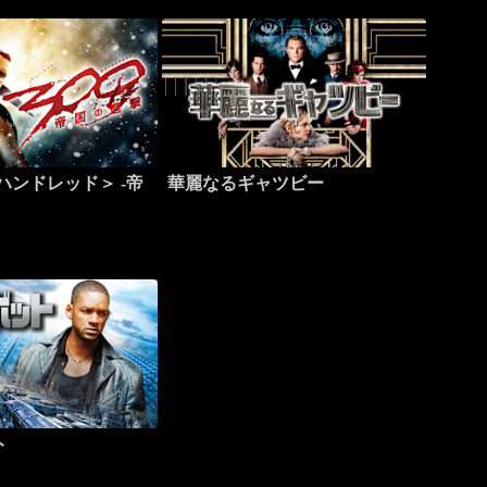
ハンドレッド＞ -帝
華麗なるギャツビー
ト