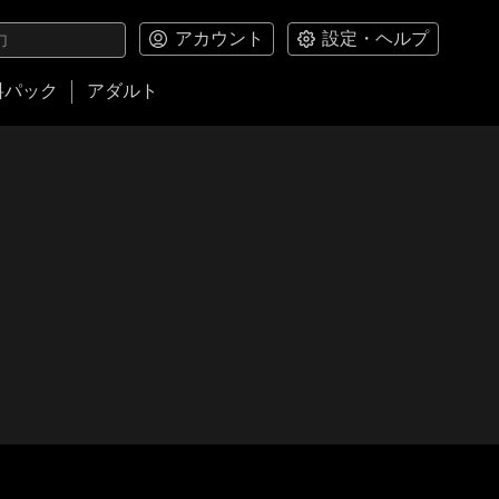
アカウント
設定・ヘルプ
料パック
アダルト