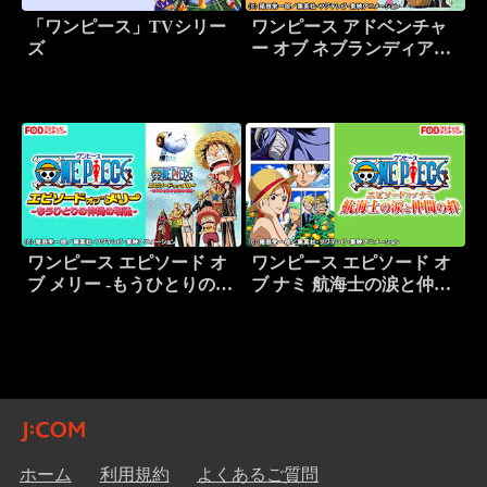
「ワンピース」TVシリー
ワンピース アドベンチャ
ズ
ー オブ ネブランディア
【FOD】
ワンピース エピソード オ
ワンピース エピソード オ
ブ メリー -もうひとりの仲
ブ ナミ 航海士の涙と仲間
間の物語-【FOD】
の絆【FOD】
ホーム
利用規約
よくあるご質問