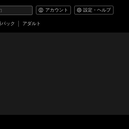
アカウント
設定・ヘルプ
料パック
アダルト