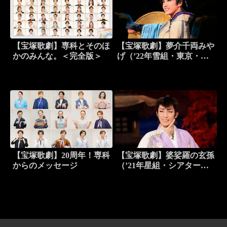
【宝塚歌劇】専科とそのほ
【宝塚歌劇】夢介千両みや
かのみんな。＜完全版＞
げ（’22年雪組・東京・千
秋楽）
【宝塚歌劇】20周年！専科
【宝塚歌劇】婆娑羅の玄孫
からのメッセージ
（’21年星組・シアター・
ドラマシティ）