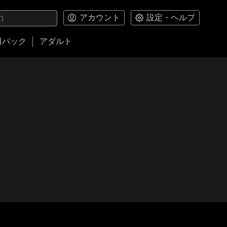
アカウント
設定・ヘルプ
料パック
アダルト