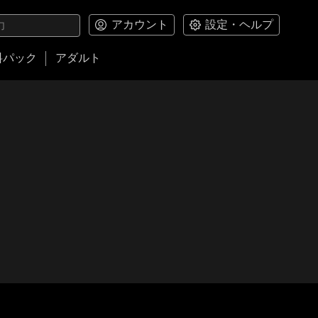
アカウント
設定・ヘルプ
料パック
アダルト