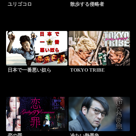
ユリゴコロ
散歩する侵略者
日本で一番悪い奴ら
TOKYO TRIBE
恋の罪
冷たい熱帯魚