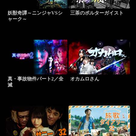
妖獣奇譚～ニンジャVSシ
三茶のポルターガイスト
ャーク～
真・事故物件パート2／全
オカムロさん
滅