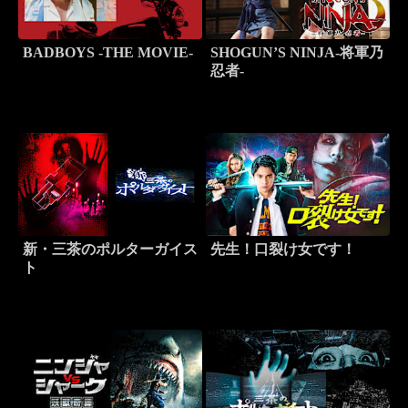
BADBOYS -THE MOVIE-
SHOGUN’S NINJA-将軍乃
忍者-
新・三茶のポルターガイス
先生！口裂け女です！
ト