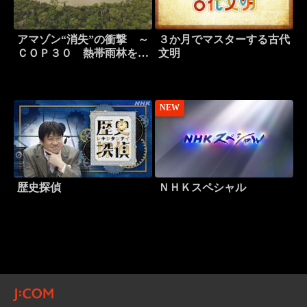
アマゾン“消失”の衝撃 ～
３か月でマスターする古代
ＣＯＰ３０ 熱帯雨林を守
文明
れるか～
NEW
歴史探偵
ＮＨＫスペシャル