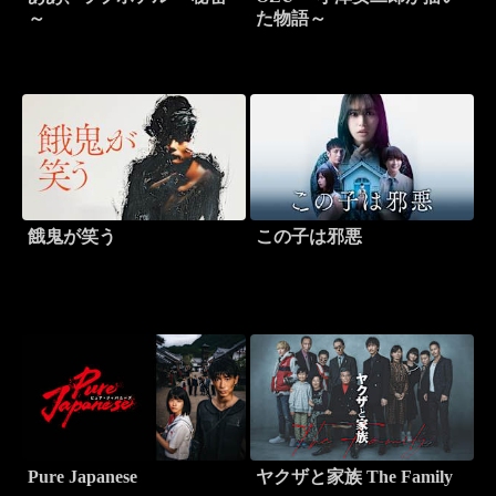
～
た物語～
餓鬼が笑う
この子は邪悪
Pure Japanese
ヤクザと家族 The Family