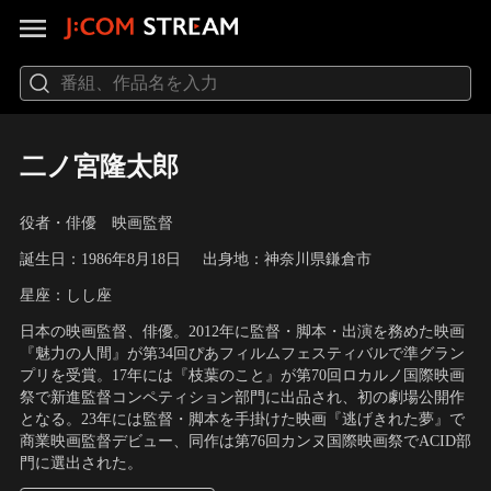
二ノ宮隆太郎
役者・俳優 映画監督
誕生日：1986年8月18日
出身地：神奈川県鎌倉市
星座：しし座
日本の映画監督、俳優。2012年に監督・脚本・出演を務めた映画
『魅力の人間』が第34回ぴあフィルムフェスティバルで準グラン
プリを受賞。17年には『枝葉のこと』が第70回ロカルノ国際映画
祭で新進監督コンペティション部門に出品され、初の劇場公開作
となる。23年には監督・脚本を手掛けた映画『逃げきれた夢』で
商業映画監督デビュー、同作は第76回カンヌ国際映画祭でACID部
門に選出された。