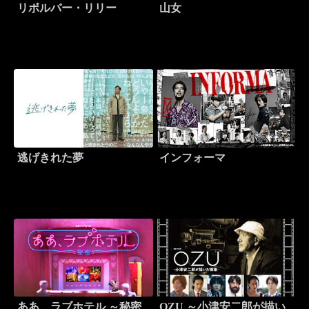
リボルバー・リリー
山女
逃げきれた夢
インフォーマ
ああ、ラブホテル ～秘密
OZU ～小津安二郎が描い