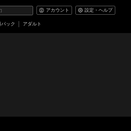
アカウント
設定・ヘルプ
料パック
アダルト