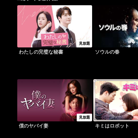
見放題
わたしの完璧な秘書
ソウルの春
見放題
僕のヤバイ妻
キミはロボット