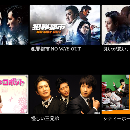
犯罪都市 NO WAY OUT
良いが悪い
怪しい三兄弟
シティーホ