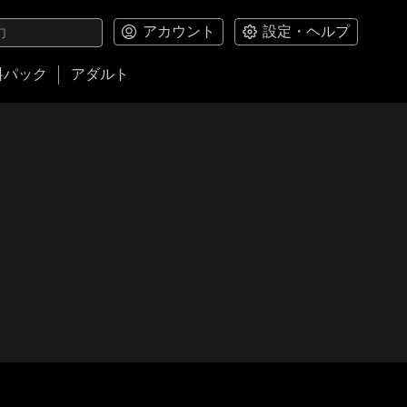
アカウント
設定・ヘルプ
料パック
アダルト