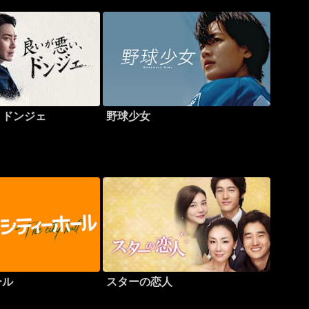
、ドンジェ
野球少女
ール
スターの恋人