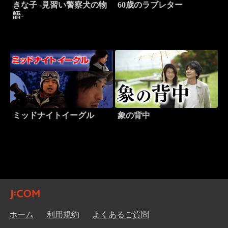
きな子 -見習い警察犬の物
60歳のラブレター
語-
ミッドナイトイーグル
象の背中
ホーム
利用規約
よくあるご質問