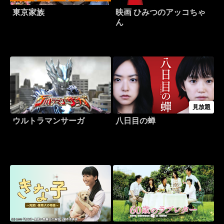
東京家族
映画 ひみつのアッコちゃ
ん
見放題
ウルトラマンサーガ
八日目の蝉